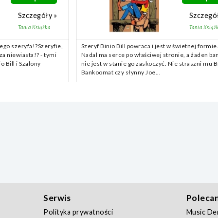
Szczegóły »
Szczegół
Tania Książka
Tania Książ
ego szeryfa!?Szeryfie,
Szeryf Binio Bill powraca i jest w świetnej formie
za niewiasta!? - tymi
Nadal ma serce po właściwej stronie, a żaden ba
 Bill i Szalony
nie jest w stanie go zaskoczyć. Nie straszni mu B
Bankoomat czy słynny Joe...
Serwis
Poleca
Polityka prywatności
Music D