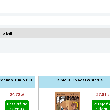
nio Bill
eronimo. Binio Bill.
Binio Bill Nadal w siodle
24,72 zł
27,81 z
Przejdź do
Przejdź 
sklepu »
sklepu 