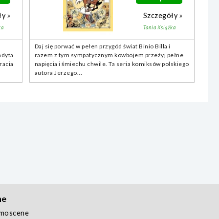
y »
Szczegóły »
ka
Tania Książka
.
Daj się porwać w pełen przygód świat Binio Billa i
ndyta
razem z tym sympatycznym kowbojem przeżyj pełne
racia
napięcia i śmiechu chwile. Ta seria komiksów polskiego
autora Jerzego...
ne
emoscene