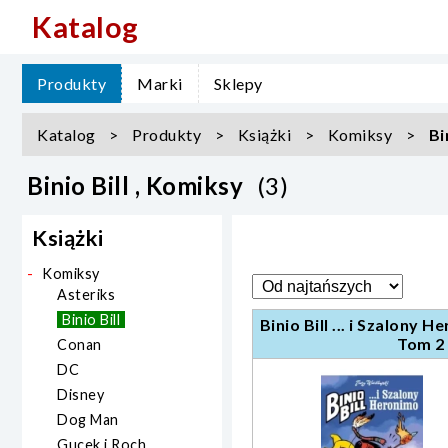
Katalog
Produkty
Marki
Sklepy
Katalog
Produkty
Książki
Komiksy
Bi
Binio Bill , Komiksy
(3)
Książki
Komiksy
Asteriks
Binio Bill
Binio Bill ... i Szalony H
Tom 2
Conan
DC
Disney
Dog Man
Gucek i Roch