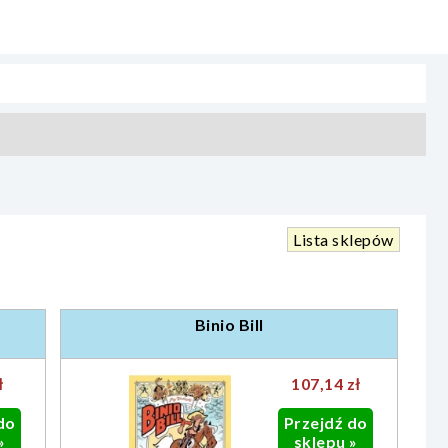
Lista sklepów
Binio Bill
ł
107,14 zł
do
Przejdź do
»
sklepu »