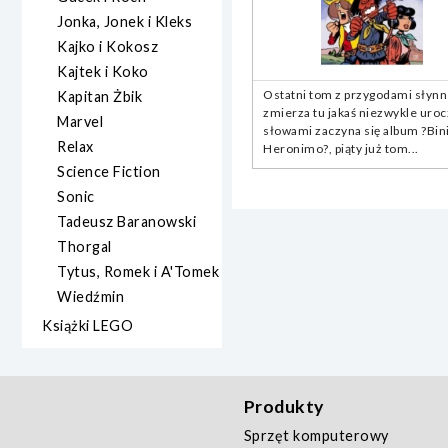
Jonka, Jonek i Kleks
Kajko i Kokosz
Kajtek i Koko
Ostatni tom z przygodami słynn
Kapitan Żbik
zmierza tu jakaś niezwykle uroc
Marvel
słowami zaczyna się album ?Binio
Relax
Heronimo?, piąty już tom...
Science Fiction
Sonic
Tadeusz Baranowski
Thorgal
Tytus, Romek i A'Tomek
Wiedźmin
Książki LEGO
Produkty
Sprzęt komputerowy