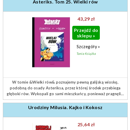
Asteriks. Tom 25. Wielki rów
43,29 zł
Przejdź do
sklepu »
Szczegóły »
Tania Książka
W tomie &Wielki rów& poznajemy pewną galijską wioskę,
podobną do osady Asteriksa, przez której środek przebiega
głęboki rów. Wykopali go sami mieszkańcy, ponieważ pragnęli...
Urodziny Milusia. Kajko i Kokosz
25,64 zł