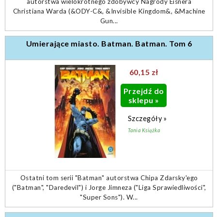
autorstwa wielokrotnego zdobywcy Nagrody Eisnera
Christiana Warda (&ODY-C&, &Invisible Kingdom&, &Machine
Gun...
Umierające miasto. Batman. Batman. Tom 6
60,15 zł
Przejdź do
sklepu »
Szczegóły »
Tania Książka
Ostatni tom serii "Batman" autorstwa Chipa Zdarsky'ego
("Batman", "Daredevil") i Jorge Jimneza ("Liga Sprawiedliwości",
"Super Sons"). W...