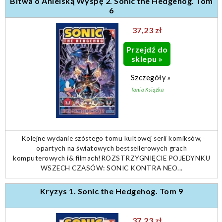
Bitwa o Anielską Wyspę 2. Sonic the Hedgehog. Tom
6
37,23 zł
Przejdź do
sklepu »
Szczegóły »
Tania Książka
Kolejne wydanie szóstego tomu kultowej serii komiksów,
opartych na światowych bestsellerowych grach
komputerowych i& filmach!ROZSTRZYGNIĘCIE POJEDYNKU
WSZECH CZASÓW: SONIC KONTRA NEO...
Kryzys 1. Sonic the Hedgehog. Tom 9
37,23 zł