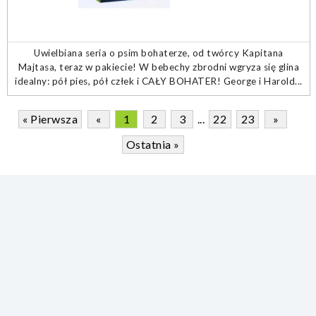
Uwielbiana seria o psim bohaterze, od twórcy Kapitana
Majtasa, teraz w pakiecie! W bebechy zbrodni wgryza się glina
idealny: pół pies, pół człek i CAŁY BOHATER! George i Harold...
« Pierwsza
«
1
2
3
...
22
23
»
Ostatnia »