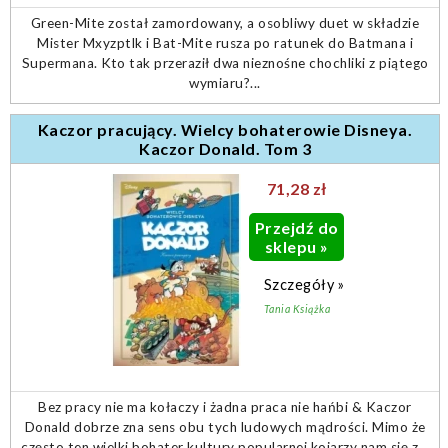
Green-Mite został zamordowany, a osobliwy duet w składzie
Mister Mxyzptlk i Bat-Mite rusza po ratunek do Batmana i
Supermana. Kto tak przeraził dwa nieznośne chochliki z piątego
wymiaru?...
Kaczor pracujący. Wielcy bohaterowie Disneya.
Kaczor Donald. Tom 3
71,28 zł
Przejdź do
sklepu »
Szczegóły »
Tania Książka
Bez pracy nie ma kołaczy i żadna praca nie hańbi & Kaczor
Donald dobrze zna sens obu tych ludowych mądrości. Mimo że
często ten wielki bohater kultury popularnej kojarzy nam się z...