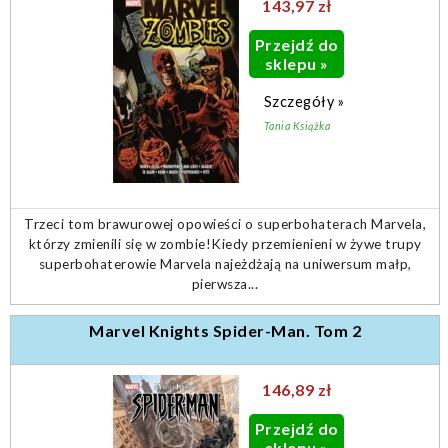
143,97 zł
Przejdź do
sklepu »
Szczegóły »
Tania Książka
Trzeci tom brawurowej opowieści o superbohaterach Marvela,
którzy zmienili się w zombie!Kiedy przemienieni w żywe trupy
superbohaterowie Marvela najeżdżają na uniwersum małp,
pierwsza...
Marvel Knights Spider-Man. Tom 2
146,89 zł
Przejdź do
sklepu »