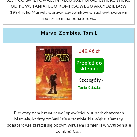
JEST CO ŚWIĘTOWAĆ! MINĘŁO JUŻ PONAD ĆWIERĆ WIEKU
OD POWSTANIATEGO KOMIKSOWEGO ARCYDZIEŁA!W
1994 roku Marvels wprawił czytelników w zachwyt świeżym
spojrzeniem na bohaterów...
Marvel Zombies. Tom 1
140,46 zł
Przejdź do
sklepu »
Szczegóły »
Tania Książka
Pierwszy tom brawurowej opowieści o superbohaterach
Marvela, którzy zmienili się w zombie!Najwięksi ziemscy
bohaterowie zarazili się obcym wirusem i zmienili w wygłodniałe
zombie! Co...