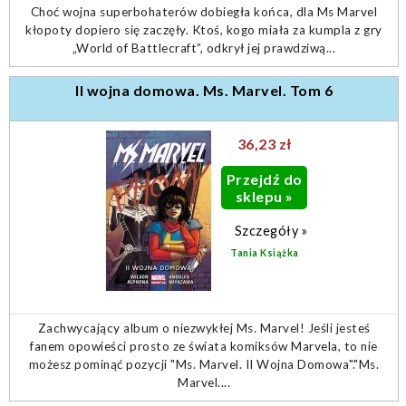
Choć wojna superbohaterów dobiegła końca, dla Ms Marvel
kłopoty dopiero się zaczęły. Ktoś, kogo miała za kumpla z gry
„World of Battlecraft”, odkrył jej prawdziwą...
II wojna domowa. Ms. Marvel. Tom 6
36,23 zł
Przejdź do
sklepu »
Szczegóły »
Tania Książka
Zachwycający album o niezwykłej Ms. Marvel! Jeśli jesteś
fanem opowieści prosto ze świata komiksów Marvela, to nie
możesz pominąć pozycji "Ms. Marvel. II Wojna Domowa"."Ms.
Marvel....