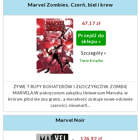
Marvel Zombies. Czerń, biel i krew
67,17 zł
Przejdź do
sklepu »
Szczegóły »
Tania Książka
ŻYWE TRUPY BOHATERÓW I ZŁOCZYŃCÓW. ZOMBIE
MARVELA.W pokręconym zakątku Uniwersum Marvela, w
którym głód nie zna granic, a moralność zyskuje nowe odcienie
szarości, nieumarli...
Marvel Noir
126,92 zł