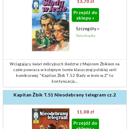
13,70 zł
Przejdź do
sklepu »
Szczegóły »
Tania Książka
Wciągający świat milicyjnych śledztw z Majorem Żbikiem na
czele powraca w kolejnym tomie klasycznej polskiej serii
komiksowej. "Kapitan Żbik T.52 Ślady w lesie w.2" to
kontynuacja...
Kapitan Żbik T.51 Nieodebrany telegram cz.2
11,08 zł
Przejdź do
sklepu »