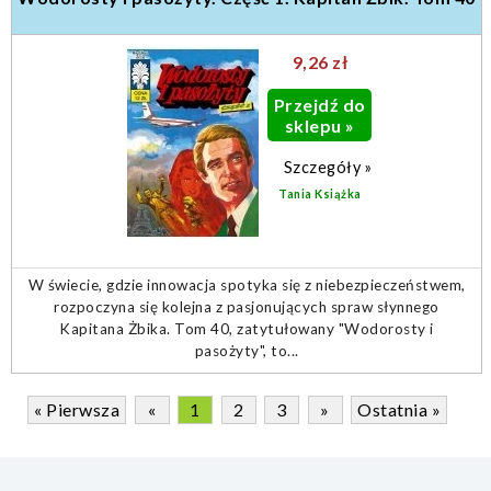
9,26 zł
Przejdź do
sklepu »
Szczegóły »
Tania Książka
W świecie, gdzie innowacja spotyka się z niebezpieczeństwem,
rozpoczyna się kolejna z pasjonujących spraw słynnego
Kapitana Żbika. Tom 40, zatytułowany "Wodorosty i
pasożyty", to...
« Pierwsza
«
1
2
3
»
Ostatnia »