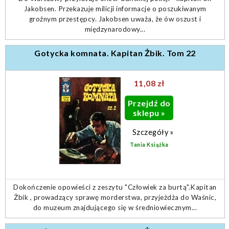
Jakobsen. Przekazuje milicji informacje o poszukiwanym
groźnym przestępcy. Jakobsen uważa, że ów oszust i
międzynarodowy...
Gotycka komnata. Kapitan Żbik. Tom 22
11,08 zł
Przejdź do
sklepu »
Szczegóły »
Tania Książka
Dokończenie opowieści z zeszytu "Człowiek za burtą".Kapitan
Żbik , prowadzący sprawę morderstwa, przyjeżdża do Waśnic,
do muzeum znajdującego się w średniowiecznym...