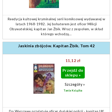
Reedycja kultowej kryminalnej serii komiksowej wydawanej w
latach 1968-1982. Jej bohaterem jest oficer Milicji
Obywatelskiej, kapitan Jan Żbik. Wraz z zespołem, w skład
którego wchodzą...
Jaskinia zbójców. Kapitan Żbik. Tom 42
11,12 zł
Przejdź do
sklepu »
Szczegóły »
Tania Książka
Do Warszawy przylatuje oficer duńskiej policji - kapitan Ulf