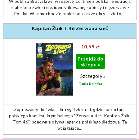
W pobliżu Bratysławy, w rozbitej cortinie z polską rejestracją
znaleziono zwłoki niezidentyfikowanej kobiety i mężczyzny -
Polaka. W samochodzie znaleziono także ukryte złoto,...
Kapitan Żbik T.46 Zerwana sieć
10,59 zł
Przejdź do
sklepu »
Szczegóły »
Tania Książka
Zapraszamy do świata intrygi i zbrodni, gdzie na kartach
polskiego komiksu kryminalnego "Zerwana sieć. Kapitan Żbik.
Tom 46", ponownie ożywa legenda polskiego śledztwa. Ta
wciągająca...