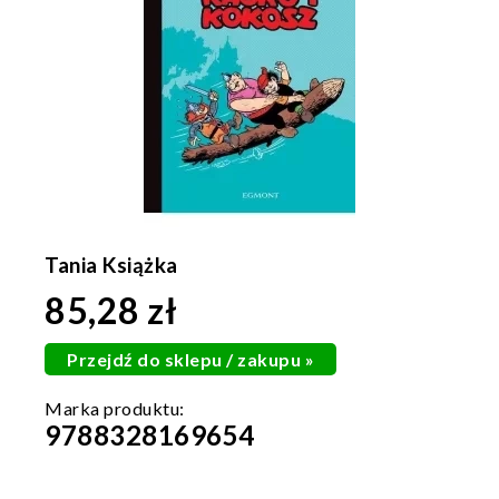
Tania Książka
85,28 zł
Przejdź do sklepu / zakupu »
9788328169654