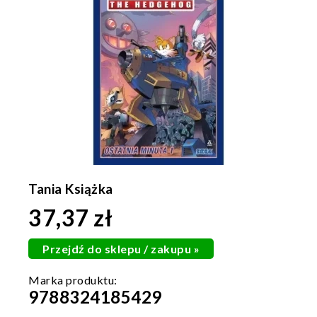
Tania Książka
37,37 zł
Przejdź do sklepu / zakupu »
9788324185429