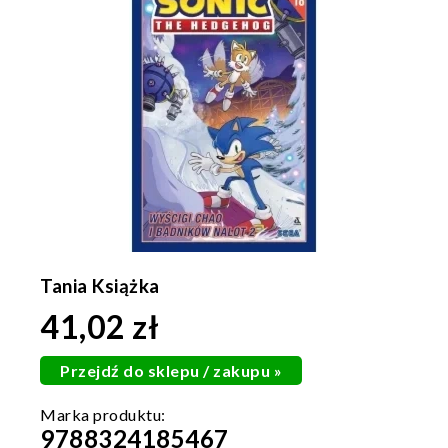
Tania Książka
41,02 zł
Przejdź do sklepu / zakupu »
9788324185467